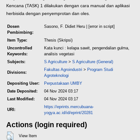
Kencana (TASK) 1 dilakukan dengan cara manual dan aplikasi
herbisida dengan
penyemprotan dan oles.
Dosen
Sasono, F. Didiet Heru
| [error in script]
Pembimbing:
Item Type:
Thesis (Skripsi)
Uncontrolled
Kata kunci : kelapa sawit, pengendalian gulma,
Keywords:
analisis vegetasi
Subjects:
S Agriculture
>
S Agriculture (General)
Fakultas Agroindustri
>
Program Studi
Divisions:
Agroteknologi
Depositing User:
Perpustakaan UMBY
Date Deposited:
04 Nov 2024 03:17
Last Modified:
04 Nov 2024 03:17
https://eprints.mercubuana-
URI:
yogya.ac.id/id/eprint/20281
Actions (login required)
View Item