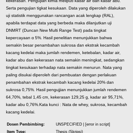
kekerasan. Pengujian kimia meliputi kadar air dan kadar abu.
Serta pengujian tigkat kesukaan. Data yang diperoleh dilakukan
uji statistik menggunakan rancangan acak lengkap (RAL),
apabila terdapat data yang berbeda maka dilanjutkan uji
DNMRT (Duncan New Multi Range Test) pada tingkat
kepercayaan α 5%. Hasil penelitian menunjukkan bahwa
semakin besar penambahan sukrosa dan ekstrak kecambah
kacang kedelai maka jumlah rendemen, ketebalan, kadar air,
kadar abu dan kekerasan nata semakin meningkat, sedangkan
tingkat kesukaan terhadap nata semakin menurun. Nata yang
paling disukai diperoleh dari pembuatan dengan perlakuan
penambahan ekstrak kecambah kacang kedelai 20% dan
sukrosa 0,75%. Hasil pengujjian menunjukkan jumlah rendemen
64,70%, tebal 1,45 cm, kekerasan 129,25 g, kadar air 95,71%,
kadar abu 0,76%.
Kata kunci : Nata de whey, sukrosa, kecambah
kacang kedelai.
Dosen Pembimbing:
UNSPECIFIED | [error in script]
Item Type:
Thesis (Skripsi)