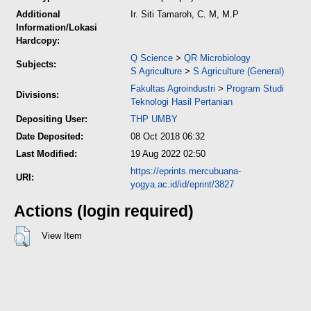
Additional
Ir. Siti Tamaroh, C. M, M.P
Information/Lokasi
Hardcopy:
Q Science
>
QR Microbiology
Subjects:
S Agriculture
>
S Agriculture (General)
Fakultas Agroindustri
>
Program Studi
Divisions:
Teknologi Hasil Pertanian
Depositing User:
THP UMBY
Date Deposited:
08 Oct 2018 06:32
Last Modified:
19 Aug 2022 02:50
https://eprints.mercubuana-
URI:
yogya.ac.id/id/eprint/3827
Actions (login required)
View Item