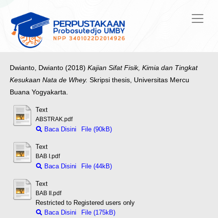
Dwianto, Dwianto
(2018)
Kajian Sifat Fisik, Kimia dan Tingkat
Kesukaan Nata de Whey.
Skripsi thesis, Universitas Mercu
Buana Yogyakarta.
Text
ABSTRAK.pdf
Baca Disini
File (90kB)
Text
BAB I.pdf
Baca Disini
File (44kB)
Text
BAB II.pdf
Restricted to Registered users only
Baca Disini
File (175kB)