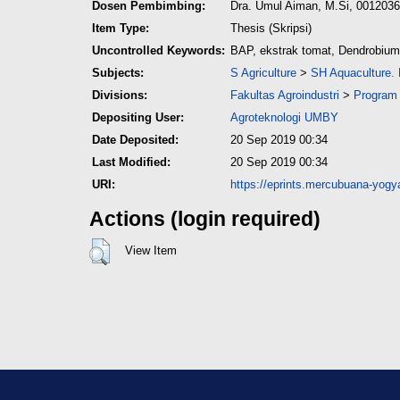
Dosen Pembimbing:
Dra. Umul Aiman, M.Si, 001203
Item Type:
Thesis (Skripsi)
Uncontrolled Keywords:
BAP, ekstrak tomat, Dendrobium
Subjects:
S Agriculture
>
SH Aquaculture. 
Divisions:
Fakultas Agroindustri
>
Program 
Depositing User:
Agroteknologi UMBY
Date Deposited:
20 Sep 2019 00:34
Last Modified:
20 Sep 2019 00:34
URI:
https://eprints.mercubuana-yogya
Actions (login required)
View Item