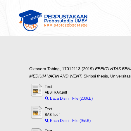
Oktavera Tobing, 17012113
(2019)
EFEKTIVITAS BEN
MEDIUM VACIN AND WENT.
Skripsi thesis, Universit
Text
ABSTRAK.pdf
Baca Disini
File (200kB)
Text
BAB I.pdf
Baca Disini
File (95kB)