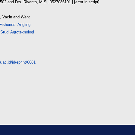
6502
and
Drs. Riyanto, M.Si, 0527086101
| [error in script]
, Vacin and Went
Fisheries. Angling
Studi Agroteknologi
.ac.id/id/eprint/6681