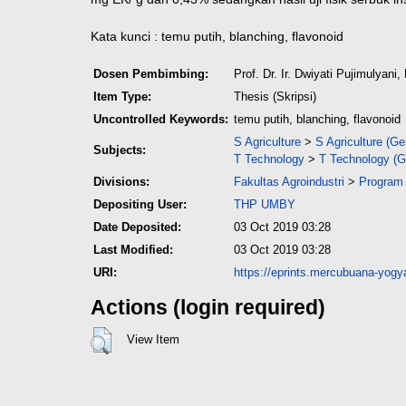
Kata kunci : temu putih, blanching, flavonoid
Dosen Pembimbing:
Prof. Dr. Ir. Dwiyati Pujimulyan
Item Type:
Thesis (Skripsi)
Uncontrolled Keywords:
temu putih, blanching, flavonoid
S Agriculture
>
S Agriculture (Ge
Subjects:
T Technology
>
T Technology (G
Divisions:
Fakultas Agroindustri
>
Program 
Depositing User:
THP UMBY
Date Deposited:
03 Oct 2019 03:28
Last Modified:
03 Oct 2019 03:28
URI:
https://eprints.mercubuana-yogya
Actions (login required)
View Item