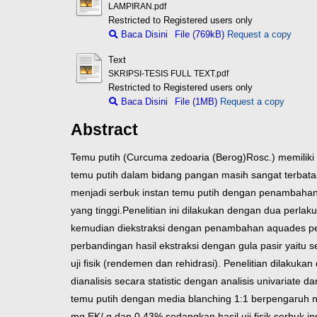
LAMPIRAN.pdf
Restricted to Registered users only
Baca Disini
File (769kB)
Request a copy
Text
SKRIPSI-TESIS FULL TEXT.pdf
Restricted to Registered users only
Baca Disini
File (1MB)
Request a copy
Abstract
Temu putih (Curcuma zedoaria (Berog)Rosc.) memiliki 
temu putih dalam bidang pangan masih sangat terbata
menjadi serbuk instan temu putih dengan penambahan g
yang tinggi.
Penelitian ini dilakukan dengan dua perla
kemudian diekstraksi dengan penambahan aquades perba
perbandingan hasil ekstraksi dengan gula pasir yaitu s
uji fisik (rendemen dan rehidrasi). Penelitian dilaku
dianalisis secara statistic dengan analisis univariate 
temu putih dengan media blanching 1:1 berpengaruh ny
mg EK/ g dan 0,43% sedangkan hasil uji fisik serbuk i