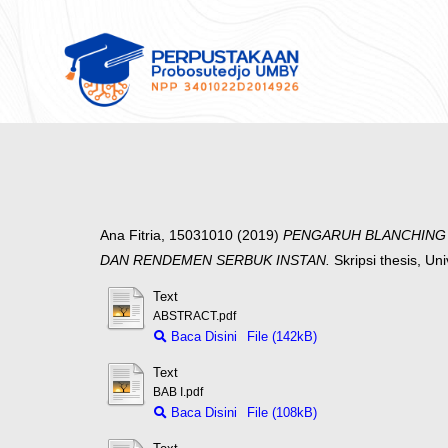
Ana Fitria, 15031010
(2019)
PENGARUH BLANCHING D
DAN RENDEMEN SERBUK INSTAN.
Skripsi thesis, Un
Text
ABSTRACT.pdf
Baca Disini
File (142kB)
Text
BAB I.pdf
Baca Disini
File (108kB)