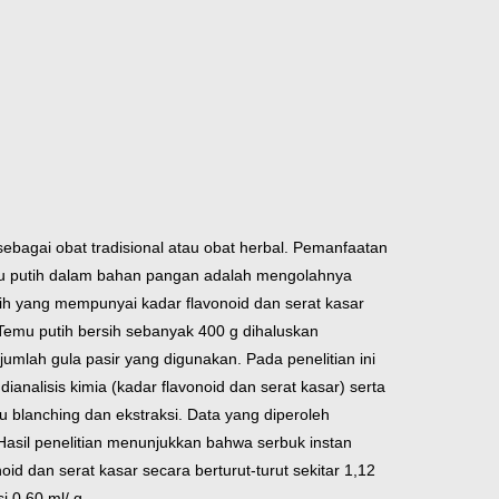
ebagai obat tradisional atau obat herbal. Pemanfaatan
emu putih dalam bahan pangan adalah mengolahnya
ih yang mempunyai kadar flavonoid dan serat kasar
 Temu putih bersih sebanyak 400 g dihaluskan
mlah gula pasir yang digunakan. Pada penelitian ini
analisis kimia (kadar flavonoid dan serat kasar) serta
u blanching dan ekstraksi. Data yang diperoleh
Hasil penelitian menunjukkan bahwa serbuk instan
d dan serat kasar secara berturut-turut sekitar 1,12
i 0,60 ml/ g.