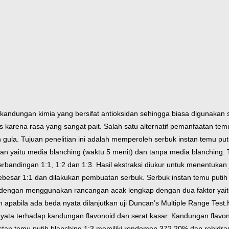
kandungan kimia yang bersifat antioksidan sehingga biasa digunakan s
s karena rasa yang sangat pait. Salah satu alternatif pemanfaatan t
ula. Tujuan penelitian ini adalah memperoleh serbuk instan temu put
kuan yaitu media blanching (waktu 5 menit) dan tanpa media blanching.
ndingan 1:1, 1:2 dan 1:3. Hasil ekstraksi diukur untuk menentukan ju
ebesar 1:1 dan dilakukan pembuatan serbuk. Serbuk instan temu putih di
kan dengan menggunakan rancangan acak lengkap dengan dua faktor yait
dan apabila ada beda nyata dilanjutkan uji Duncan’s Multiple Range Test.
ata terhadap kandungan flavonoid dan serat kasar. Kandungan flavonoi
nstan temu putih blanching 1:3 memiliki rendemen 372,20% dan rehidras