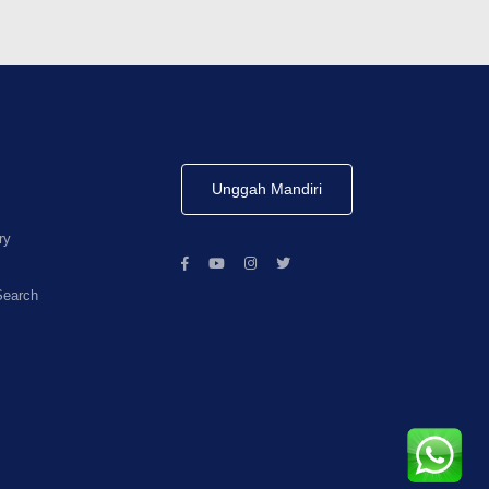
Unggah Mandiri
ry
Search