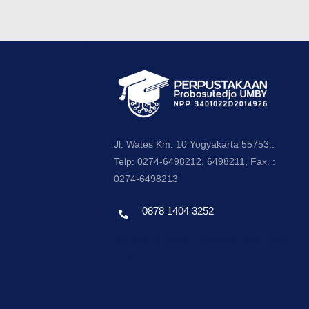
Jl. Wates Km. 10 Yogyakarta 55753..
Telp: 0274-6498212, 6498211, Fax. :
0274-6498213
0878 1404 3252
Template by envato, Diredesain oleh Travel
Jogjapati