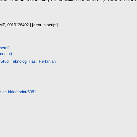
i, MP, 0013126402
| [error in script]
neral)
eneral)
Studi Teknologi Hasil Pertanian
.ac.id/id/eprint/6981