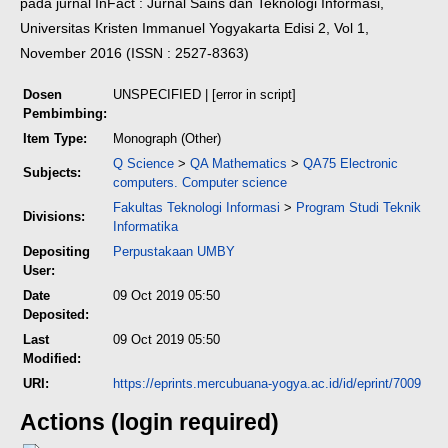
pada jurnal InFact : Jurnal Sains dan Teknologi Informasi,
Universitas Kristen Immanuel Yogyakarta Edisi 2, Vol 1,
November 2016 (ISSN : 2527-8363)
Dosen
UNSPECIFIED | [error in script]
Pembimbing:
Item Type:
Monograph (Other)
Q Science
>
QA Mathematics
>
QA75 Electronic
Subjects:
computers. Computer science
Fakultas Teknologi Informasi
>
Program Studi Teknik
Divisions:
Informatika
Depositing
Perpustakaan UMBY
User:
Date
09 Oct 2019 05:50
Deposited:
Last
09 Oct 2019 05:50
Modified:
URI:
https://eprints.mercubuana-yogya.ac.id/id/eprint/7009
Actions (login required)