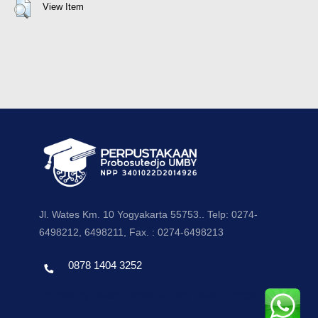
View Item
Jl. Wates Km. 10 Yogyakarta 55753.. Telp: 0274-
6498212, 6498211, Fax. : 0274-6498213
0878 1404 3252
Template by envato, Diredesain oleh Travel Jogjapati