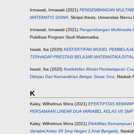
Irmawati, Irmawati
(2021)
PENGEMBANGAN MULTIMED
MATEMATIS SISWA.
Skripsi thesis, Universitas Mercu
Irmawati, Irmawati
(2021)
Pengembangan Multimedia I
Publikasi Program Studi Matematika.
Iswati, Ika
(2020)
KEEFEKTIFAN MODEL PEMBELAJAR
TERHADAP PRESTASI BELAJAR MATEMATIKA DITIN
Iswati, Ika
(2020)
Keefektifan Model Pembelajaran Coop
Ditinjau Dari Kemandirian Belajar Siswa Sma.
Naskah P
K
Kaley, Wilhelmus Wora
(2021)
EFEKTIFITAS KEMAMP
PERSAMAAN LINEAR DUA VARIABEL KELAS VII SMP
Kaley, Wilhelmus Wora
(2021)
Efektifitas Kemampuan 
Variabel Kelas VII Smp Negeri 1 Kodi Bangedo.
Naskah 