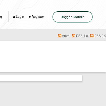
og
Login
Register
Unggah Mandiri
Atom
RSS 1.0
RSS 2.0