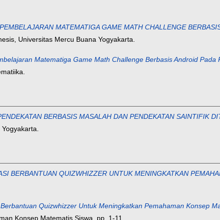
PEMBELAJARAN MATEMATIGA GAME MATH CHALLENGE BERBASIS
thesis, Universitas Mercu Buana Yogyakarta.
elajaran Matematiga Game Math Challenge Berbasis Android Pada
matiika.
ENDEKATAN BERBASIS MASALAH DAN PENDEKATAN SAINTIFIK DIT
a Yogyakarta.
SI BERBANTUAN QUIZWHIZZER UNTUK MENINGKATKAN PEMAHAM
erbantuan Quizwhizzer Untuk Meningkatkan Pemahaman Konsep Mat
an Konsep Matematis Siswa. pp. 1-11.