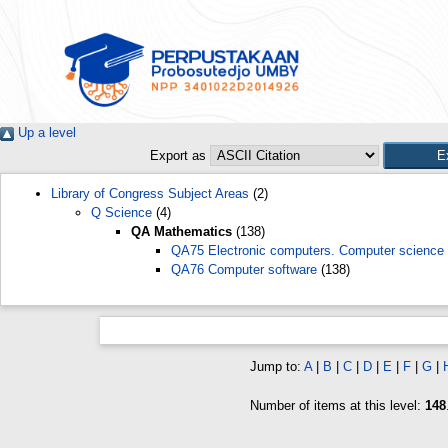
Up a level
Export as
Library of Congress Subject Areas
(2)
Q Science
(4)
QA Mathematics
(138)
QA75 Electronic computers. Computer science
QA76 Computer software
(138)
Jump to:
A
|
B
|
C
|
D
|
E
|
F
|
G
|
Number of items at this level:
148