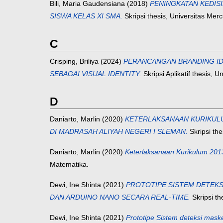
Bili, Maria Gaudensiana
(2018)
PENINGKATAN KEDISI
SISWA KELAS XI SMA.
Skripsi thesis, Universitas Me
C
Crisping, Briliya
(2024)
PERANCANGAN BRANDING IDE
SEBAGAI VISUAL IDENTITY.
Skripsi Aplikatif thesis,
D
Daniarto, Marlin
(2020)
KETERLAKSANAAN KURIKULU
DI MADRASAH ALIYAH NEGERI I SLEMAN.
Skripsi th
Daniarto, Marlin
(2020)
Keterlaksanaan Kurikulum 2013
Matematika.
Dewi, Ine Shinta
(2021)
PROTOTIPE SISTEM DETEKS
DAN ARDUINO NANO SECARA REAL-TIME.
Skripsi th
Dewi, Ine Shinta
(2021)
Prototipe Sistem deteksi mas