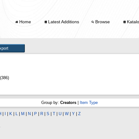
Home
Latest Additions
Browse
Katal
(386)
Group by:
Creators
|
Item Type
H
|
I
|
K
|
L
|
M
|
N
|
P
|
R
|
S
|
T
|
U
|
W
|
Y
|
Z
.