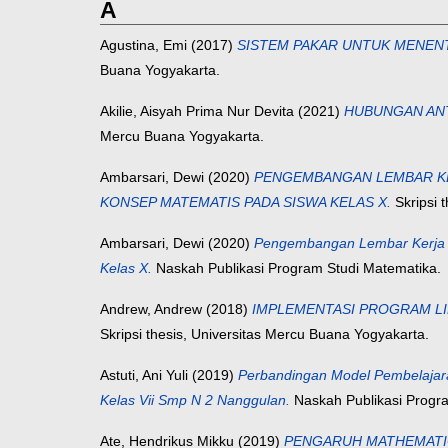
A
Agustina, Emi
(2017)
SISTEM PAKAR UNTUK MENEN
Buana Yogyakarta.
Akilie, Aisyah Prima Nur Devita
(2021)
HUBUNGAN ANT
Mercu Buana Yogyakarta.
Ambarsari, Dewi
(2020)
PENGEMBANGAN LEMBAR KE
KONSEP MATEMATIS PADA SISWA KELAS X.
Skripsi 
Ambarsari, Dewi
(2020)
Pengembangan Lembar Kerja S
Kelas X.
Naskah Publikasi Program Studi Matematika.
Andrew, Andrew
(2018)
IMPLEMENTASI PROGRAM L
Skripsi thesis, Universitas Mercu Buana Yogyakarta.
Astuti, Ani Yuli
(2019)
Perbandingan Model Pembelajar
Kelas Vii Smp N 2 Nanggulan.
Naskah Publikasi Progra
Ate, Hendrikus Mikku
(2019)
PENGARUH MATHEMATICS