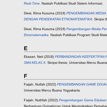
Real-Time.
Naskah Publikasi Studi Sistem Informasi.
Dewi, Rima Kusuma
(2019)
PENGEMBANGAN MEDIA 
DENGAN PENDEKATAN ETNOMATEMATIKA.
Skripsi 
Dewi, Rima Kusuma
(2019)
Pengembangan Media Pemb
Etnomatematika.
Naskah Publikasi Program Studi Mate
E
Ekasari, Neti
(2018)
PERBANDINGAN KEEFEKTIFAN P
SMA KELAS X.
Skripsi thesis, Universitas Mercu Buan
F
Faijah, Nutfah
(2022)
PENGEMBANGAN GAME EDUKA
Universitas Mercu Buana Yogyakarta.
Faijah, Nuthfah
(2022)
Pengembangan Game Edukasi B
Berbantuan Quizwhizzer Untuk Meningkatkan Pemaham