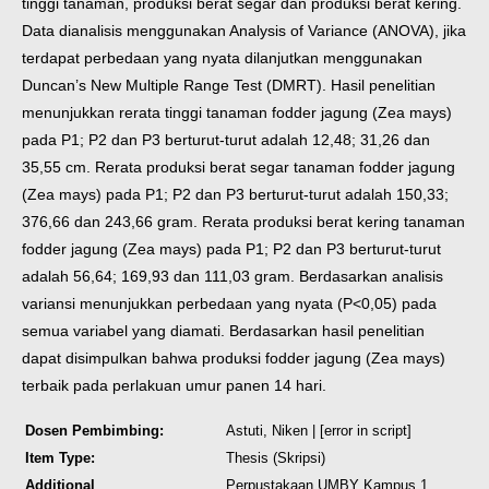
tinggi tanaman, produksi berat segar dan produksi berat kering.
Data dianalisis menggunakan Analysis of Variance (ANOVA), jika
terdapat perbedaan yang nyata dilanjutkan menggunakan
Duncan’s New Multiple Range Test (DMRT). Hasil penelitian
menunjukkan rerata tinggi tanaman fodder jagung (Zea mays)
pada P1; P2 dan P3 berturut-turut adalah 12,48; 31,26 dan
35,55 cm. Rerata produksi berat segar tanaman fodder jagung
(Zea mays) pada P1; P2 dan P3 berturut-turut adalah 150,33;
376,66 dan 243,66 gram. Rerata produksi berat kering tanaman
fodder jagung (Zea mays) pada P1; P2 dan P3 berturut-turut
adalah 56,64; 169,93 dan 111,03 gram. Berdasarkan analisis
variansi menunjukkan perbedaan yang nyata (P<0,05) pada
semua variabel yang diamati. Berdasarkan hasil penelitian
dapat disimpulkan bahwa produksi fodder jagung (Zea mays)
terbaik pada perlakuan umur panen 14 hari.
Dosen Pembimbing:
Astuti, Niken
| [error in script]
Item Type:
Thesis (Skripsi)
Additional
Perpustakaan UMBY Kampus 1