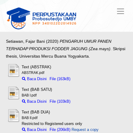
Setiawan, Fajar Bani
(2020)
PENGARUH UMUR PANEN
TERHADAP PRODUKSI FODDER JAGUNG (Zea mays).
Skripsi
thesis, Universitas Mercu Buana Yogyakarta.
Text (ABSTRAK)
ABSTRAK.pdf
Baca Disini
File (163kB)
Text (BAB SATU)
BAB I.pdf
Baca Disini
File (103kB)
Text (BAB DUA)
BAB II.pdf
Restricted to Registered users only
Baca Disini
File (206kB)
Request a copy