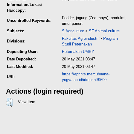
Information/Lokasi
Hardcopy:
Fodder, jagung (Zea mays), produksi,
Uncontrolled Keywords:
umur panen.
Subjects:
S Agriculture
>
SF Animal culture
Fakultas Agroindustri
>
Program
Divisions:
Studi Peternakan
Depositing User:
Peternakan UMBY
Date Deposited:
20 May 2021 03:47
Last Modified:
20 May 2021 03:47
https://eprints.mercubuana-
URI:
yogya.ac.id/id/eprint/9690
Actions (login required)
View Item