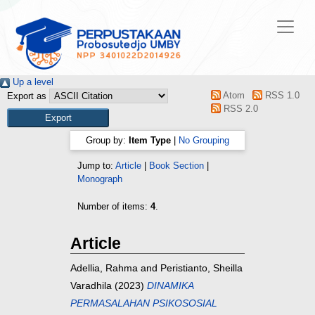
Up a level
Atom
RSS 1.0
Export as
RSS 2.0
Group by:
Item Type
|
No Grouping
Jump to:
Article
|
Book Section
|
Monograph
Number of items:
4
.
Article
Adellia, Rahma
and
Peristianto, Sheilla
Varadhila
(2023)
DINAMIKA
PERMASALAHAN PSIKOSOSIAL