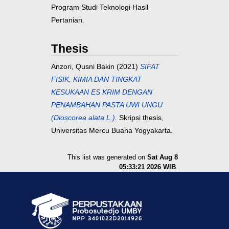
Program Studi Teknologi Hasil
Pertanian.
Thesis
Anzori, Qusni Bakin
(2021)
SIFAT
FISIK, KIMIA DAN TINGKAT
KESUKAAN ES KRIM DENGAN
PENAMBAHAN PASTA UWI UNGU
(Dioscorea alata L.).
Skripsi thesis,
Universitas Mercu Buana Yogyakarta.
This list was generated on
Sat Aug 8
05:33:21 2026 WIB
.