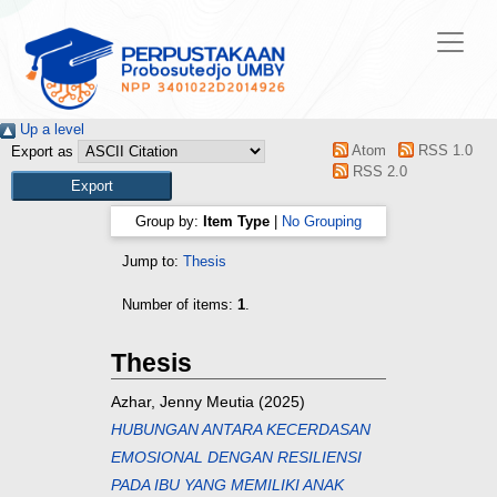
Up a level
Atom
RSS 1.0
Export as
RSS 2.0
Group by:
Item Type
|
No Grouping
Jump to:
Thesis
Number of items:
1
.
Thesis
Azhar, Jenny Meutia
(2025)
HUBUNGAN ANTARA KECERDASAN
EMOSIONAL DENGAN RESILIENSI
PADA IBU YANG MEMILIKI ANAK