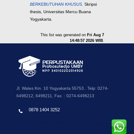
BERKEBUTUHAN KHUSUS.
Skripsi
thesis, Universitas Mercu Buana
Yogyakarta.
This list was generated on
Fri Aug 7
14:48:57 2026 WIB
.
Jl. Wates Km. 10 Yogyakarta 55753.. Telp: 0274-
6498212, 6498211, Fax. : 0274-6498213
0878 1404 3252
Template by envato, Diredesain oleh Travel Jogjapati