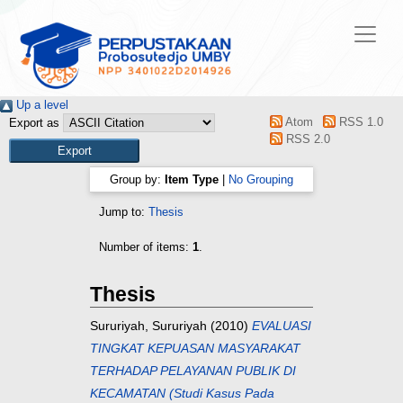
Up a level
Atom
RSS 1.0
Export as
RSS 2.0
Group by:
Item Type
|
No Grouping
Jump to:
Thesis
Number of items:
1
.
Thesis
Sururiyah, Sururiyah
(2010)
EVALUASI
TINGKAT KEPUASAN MASYARAKAT
TERHADAP PELAYANAN PUBLIK DI
KECAMATAN (Studi Kasus Pada