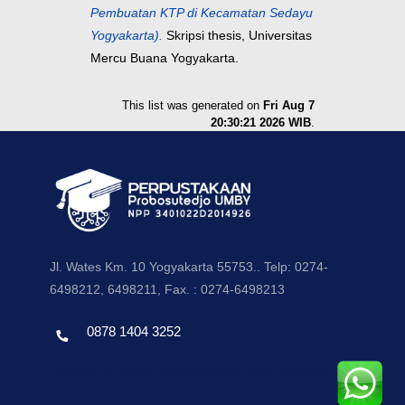
Pembuatan KTP di Kecamatan Sedayu
Yogyakarta).
Skripsi thesis, Universitas
Mercu Buana Yogyakarta.
This list was generated on
Fri Aug 7
20:30:21 2026 WIB
.
Jl. Wates Km. 10 Yogyakarta 55753.. Telp: 0274-
6498212, 6498211, Fax. : 0274-6498213
0878 1404 3252
Template by envato, Diredesain oleh Travel Jogjapati