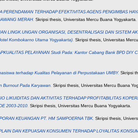
 PERENDAMAN TERHADAP EFEKTIVITAS AGENS PENGIMBAS HAYAT
BAWANG MERAH.
Skripsi thesis, Universitas Mercu Buana Yogyakarta.
IAN LINGK.UNGAN ORGANISASI, DESENTRALISASI DAN SISTEM A
el Kombokarno Utama Yogyakarta).
Skripsi thesis, Universitas Mer
ALITAS PELAYANAN Studi Pada: Kantor Cabang Bank BPD DIY C
hasiswa terhadap Kualitas Pelayanan di Perpustakaan UMBY.
Skripsi t
n Burnout Pada Karyawan.
Skripsi thesis, Universitas Mercu Buana Yo
IO LIKUIDITAS DAN AKTIVITAS TERHADAP PROFITABILITAS KOPE
E 2003-2010.
Skripsi thesis, Universitas Mercu Buana Yogyakarta.
LAPORAN KEUANGAN PT. HM SAMPOERNA TBK.
Skripsi thesis, Unive
AIN DAN KEPUASAN KONSUMEN TERHADAP LOYALITAS KONSUMEN