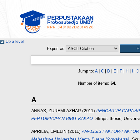
Up a level
Export as
Jump to:
A
|
C
|
D
|
E
|
F
|
H
|
I
|
J
Number of items:
64
.
A
ANNAS, ZUREMI AZHAR
(2011)
PENGARUH CARA AP
PERTUMBUHAN BIBIT KAKAO.
Skripsi thesis, Univer
APRILIA, EMELIN
(2011)
ANALISIS FAKTOR-FAKTOR
Mahasiswa Universitas Mercu Buana Yogyakarta).
Skri