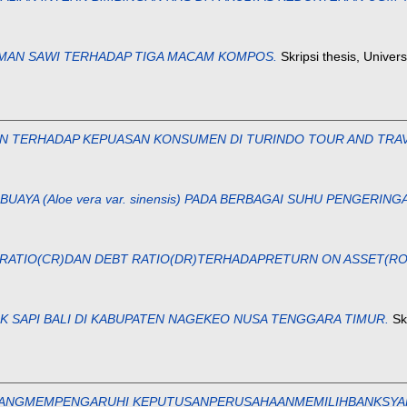
AN SAWI TERHADAP TIGA MACAM KOMPOS.
Skripsi thesis, Unive
N TERHADAP KEPUASAN KONSUMEN DI TURINDO TOUR AND TRAV
 BUAYA (Aloe vera var. sinensis) PADA BERBAGAI SUHU PENGERING
RATIO(CR)DAN DEBT RATIO(DR)TERHADAPRETURN ON ASSET(ROA
K SAPI BALI DI KABUPATEN NAGEKEO NUSA TENGGARA TIMUR.
Skr
NGMEMPENGARUHI KEPUTUSANPERUSAHAANMEMILIHBANKSYARIA ( 