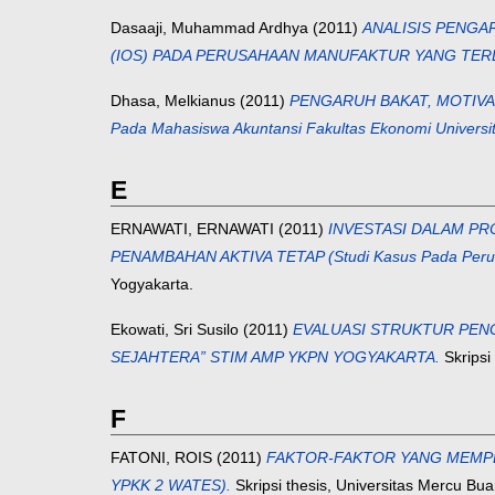
Dasaaji, Muhammad Ardhya
(2011)
ANALISIS PENGA
(IOS) PADA PERUSAHAAN MANUFAKTUR YANG TERDA
Dhasa, Melkianus
(2011)
PENGARUH BAKAT, MOTIVA
Pada Mahasiswa Akuntansi Fakultas Ekonomi Universi
E
ERNAWATI, ERNAWATI
(2011)
INVESTASI DALAM PR
PENAMBAHAN AKTIVA TETAP (Studi Kasus Pada Perusa
Yogyakarta.
Ekowati, Sri Susilo
(2011)
EVALUASI STRUKTUR PEN
SEJAHTERA” STIM AMP YKPN YOGYAKARTA.
Skripsi
F
FATONI, ROIS
(2011)
FAKTOR-FAKTOR YANG MEMPEN
YPKK 2 WATES).
Skripsi thesis, Universitas Mercu Bu