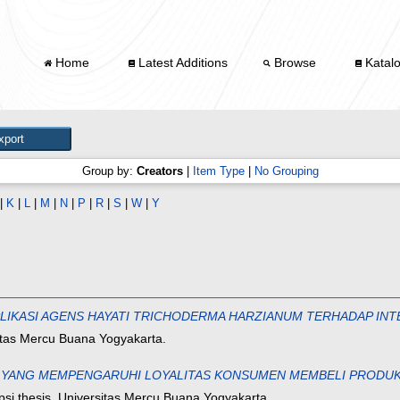
Home
Latest Additions
Browse
Katal
Group by:
Creators
|
Item Type
|
No Grouping
|
K
|
L
|
M
|
N
|
P
|
R
|
S
|
W
|
Y
LIKASI AGENS HAYATI TRICHODERMA HARZIANUM TERHADAP INT
sitas Mercu Buana Yogyakarta.
 YANG MEMPENGARUHI LOYALITAS KONSUMEN MEMBELI PRODUK SI
psi thesis, Universitas Mercu Buana Yogyakarta.