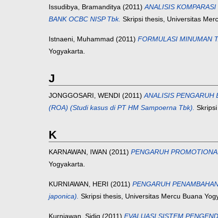
Issudibya, Bramanditya
(2011)
ANALISIS KOMPARASI
BANK OCBC NISP Tbk.
Skripsi thesis, Universitas Me
Istnaeni, Muhammad
(2011)
FORMULASI MINUMAN TA
Yogyakarta.
J
JONGGOSARI, WENDI
(2011)
ANALISIS PENGARUH 
(ROA) (Studi kasus di PT HM Sampoerna Tbk).
Skripsi
K
KARNAWAN, IWAN
(2011)
PENGARUH PROMOTIONAL 
Yogyakarta.
KURNIAWAN, HERI
(2011)
PENGARUH PENAMBAHAN J
japonica).
Skripsi thesis, Universitas Mercu Buana Yog
Kurniawan, Sidiq
(2011)
EVALUASI SISTEM PENGEND