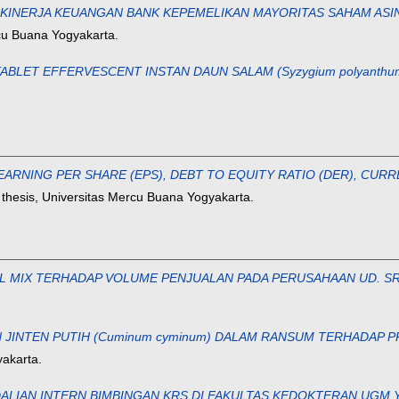
 KINERJA KEUANGAN BANK KEPEMELIKAN MAYORITAS SAHAM ASING
rcu Buana Yogyakarta.
BLET EFFERVESCENT INSTAN DAUN SALAM (Syzygium polyanthum
EARNING PER SHARE (EPS), DEBT TO EQUITY RATIO (DER), CUR
 thesis, Universitas Mercu Buana Yogyakarta.
MIX TERHADAP VOLUME PENJUALAN PADA PERUSAHAAN UD. SR
INTEN PUTIH (Cuminum cyminum) DALAM RANSUM TERHADAP PROD
yakarta.
ALIAN INTERN BIMBINGAN KRS DI FAKULTAS KEDOKTERAN UGM 