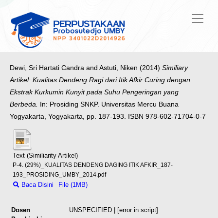
Dewi, Sri Hartati Candra
and
Astuti, Niken
(2014)
Similiary
Artikel: Kualitas Dendeng Ragi dari Itik Afkir Curing dengan
Ekstrak Kurkumin Kunyit pada Suhu Pengeringan yang
Berbeda.
In: Prosiding SNKP. Universitas Mercu Buana
Yogyakarta, Yogyakarta, pp. 187-193. ISBN 978-602-71704-0-7
Text (Similiarity Artikel)
P-4. (29%)_KUALITAS DENDENG DAGING ITIK AFKIR_187-
193_PROSIDING_UMBY_2014.pdf
Baca Disini
File (1MB)
Dosen
UNSPECIFIED | [error in script]