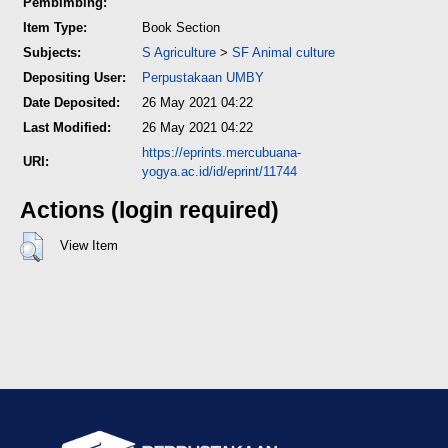
Pembimbing:
Item Type:
Book Section
Subjects:
S Agriculture
>
SF Animal culture
Depositing User:
Perpustakaan UMBY
Date Deposited:
26 May 2021 04:22
Last Modified:
26 May 2021 04:22
https://eprints.mercubuana-
URI:
yogya.ac.id/id/eprint/11744
Actions (login required)
View Item