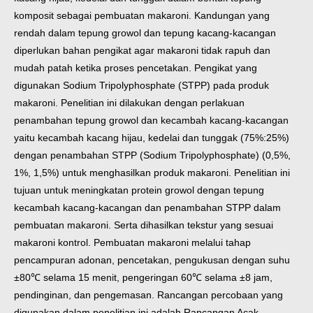
komposit
sebagai pembuatan makaroni. Kandungan yang
rendah dalam tepung growol dan
tepung kacang-kacangan
diperlukan bahan pengikat agar makaroni tidak rapuh dan
mudah patah ketika proses pencetakan. Pengikat yang
digunakan Sodium
Tripolyphosphate (STPP) pada produk
makaroni. Penelitian ini dilakukan dengan
perlakuan
penambahan tepung growol dan kecambah kacang-kacangan
yaitu
kecambah kacang hijau, kedelai dan tunggak (75%:25%)
dengan penambahan
STPP (Sodium Tripolyphosphate) (0,5%,
1%, 1,5%) untuk menghasilkan produk
makaroni. Penelitian ini
tujuan untuk meningkatan protein growol dengan tepung
kecambah kacang-kacangan dan penambahan STPP dalam
pembuatan makaroni.
Serta dihasilkan tekstur yang sesuai
makaroni kontrol.
Pembuatan makaroni melalui tahap
pencampuran adonan, pencetakan,
pengukusan dengan suhu
±80℃ selama 15 menit, pengeringan 60℃ selama ±8 jam,
pendinginan, dan pengemasan. Rancangan percobaan yang
digunakan dalam
penelitian ini adalah Rancangan Acak