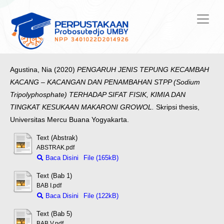
Agustina, Nia
(2020)
PENGARUH JENIS TEPUNG KECAMBAH
KACANG – KACANGAN DAN PENAMBAHAN STPP (Sodium
Tripolyphosphate) TERHADAP SIFAT FISIK, KIMIA DAN
TINGKAT KESUKAAN MAKARONI GROWOL.
Skripsi thesis,
Universitas Mercu Buana Yogyakarta.
Text (Abstrak)
ABSTRAK.pdf
Baca Disini
File (165kB)
Text (Bab 1)
BAB I.pdf
Baca Disini
File (122kB)
Text (Bab 5)
BAB V.pdf