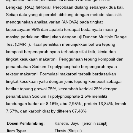
Lengkap (RAL) faktorial. Percobaan diulang
sebanyak dua kali.
Setiap data yang di peroleh dihitung dengan metode stastistik
menggunakan analisa varian (ANOVA) pada tingkat
kepercayaan 95% dan apabila
terdapat beda nyata masing-
masing perlakuan dilanjutkan dengan uji Duncan
Multiple Range
Test (DMRT). Hasil penelitian menunjukkan bahwa tepung
komposit berpengaruh nyata terhadap sifat fisik, kimia dan
tingkat kesukaan
makaroni.
Penggunaan tepung komposit dan
penambahan Sodium
Tripolyphosphate berpengaruh nyata
tekstur makaroni. Formulasi makaroni terbaik
berdasarkan
tingkat kesukaan yaitu dengan jenis tepung komposit sebagai
berikut
tepung growol 75%, kecambah kedelai 25% dengan
penambahan Sodium
Tripolyphosphate 1,5% memiliki
kandungan kadar air 8,16%, abu 2,95% , protein
13,84%, lemak
7,57%, dan karbohidrat by differen 67,48%.
Dosen Pembimbing:
Kanetro, Bayu
| [error in script]
Item Type:
Thesis (Skripsi)