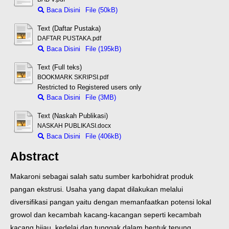
Baca Disini
File (50kB)
Text (Daftar Pustaka)
DAFTAR PUSTAKA.pdf
Baca Disini
File (195kB)
Text (Full teks)
BOOKMARK SKRIPSI.pdf
Restricted to Registered users only
Baca Disini
File (3MB)
Text (Naskah Publikasi)
NASKAH PUBLIKASI.docx
Baca Disini
File (406kB)
Abstract
Makaroni sebagai salah satu sumber karbohidrat produk
pangan ekstrusi.
Usaha yang dapat dilakukan melalui
diversifikasi pangan yaitu dengan
memanfaatkan potensi lokal
growol dan kecambah kacang-kacangan seperti
kecambah
kacang hijau, kedelai dan tunggak dalam bentuk tepung