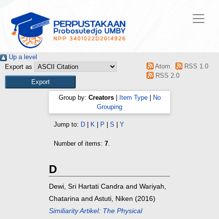
Up a level
Atom
RSS 1.0
Export as
RSS 2.0
Group by:
Creators
|
Item Type
|
No
Grouping
Jump to:
D
|
K
|
P
|
S
|
Y
Number of items:
7
.
D
Dewi, Sri Hartati Candra
and
Wariyah,
Chatarina
and
Astuti, Niken
(2016)
Similiarity Artikel: The Physical