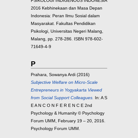
PSIKOLOGI INDIGENOUS INDONESIA
2016 Kebhinekaan dan Masa Depan
Indonesia: Peran Ilmu Sosial dalam
Masyarakat. Fakultas Pendidikan
Psikologi, Universitas Negeri Malang,
Malang, pp. 278-286. ISBN 978-602-
71649-4-9
P
Prahara, Sowanya Ardi
(2016)
Subjective Welfare on Micro-Scale
Entrepreneurs in Yogyakarta Viewed
from Social Support Colleagues.
In: A S
E A N C O N F E R E N C E 2nd
Psychology & Humanity © Psychology
Forum UMM, February 19 – 20, 2016.
Psychology Forum UMM.