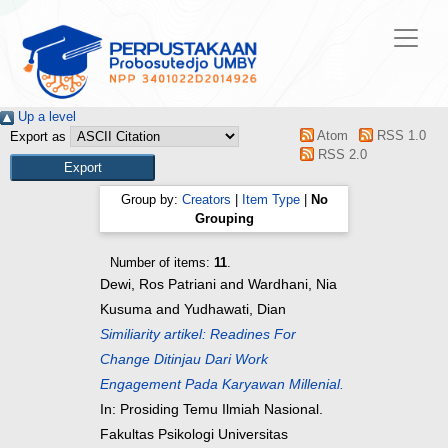
Up a level
Atom
RSS 1.0
Export as
RSS 2.0
Group by:
Creators
|
Item Type
|
No
Grouping
Number of items:
11
.
Dewi, Ros Patriani
and
Wardhani, Nia
Kusuma
and
Yudhawati, Dian
Similiarity artikel: Readines For
Change Ditinjau Dari Work
Engagement Pada Karyawan Millenial.
In: Prosiding Temu Ilmiah Nasional.
Fakultas Psikologi Universitas