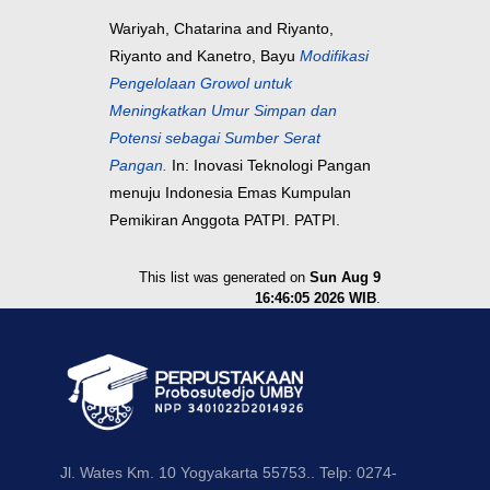
Wariyah, Chatarina
and
Riyanto,
Riyanto
and
Kanetro, Bayu
Modifikasi
Pengelolaan Growol untuk
Meningkatkan Umur Simpan dan
Potensi sebagai Sumber Serat
Pangan.
In: Inovasi Teknologi Pangan
menuju Indonesia Emas Kumpulan
Pemikiran Anggota PATPI. PATPI.
This list was generated on
Sun Aug 9
16:46:05 2026 WIB
.
Jl. Wates Km. 10 Yogyakarta 55753.. Telp: 0274-