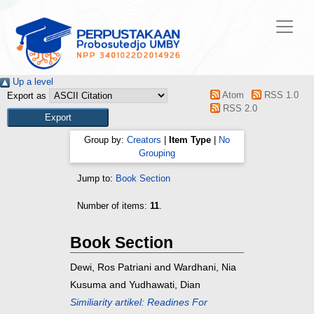
Up a level
Atom
RSS 1.0
Export as
RSS 2.0
Group by:
Creators
|
Item Type
|
No
Grouping
Jump to:
Book Section
Number of items:
11
.
Book Section
Dewi, Ros Patriani
and
Wardhani, Nia
Kusuma
and
Yudhawati, Dian
Similiarity artikel: Readines For