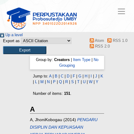
Up a level
Atom
RSS 1.0
Export as
RSS 2.0
Group by:
Creators
|
Item Type
|
No
Grouping
Jump to:
A
|
B
|
C
|
D
|
F
|
G
|
H
|
I
|
J
|
K
|
L
|
M
|
N
|
P
|
Q
|
R
|
S
|
T
|
U
|
W
|
Y
Number of items:
151
.
A
A, JhoniKobogau
(2014)
PENGARU
DISIPLIN DAN KEPUASAAN