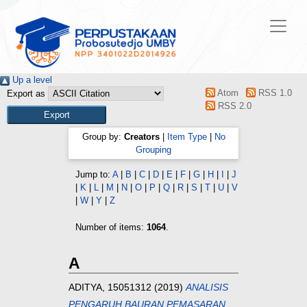
Up a level
Atom
RSS 1.0
Export as
RSS 2.0
Group by:
Creators
|
Item Type
|
No
Grouping
Jump to:
A
|
B
|
C
|
D
|
E
|
F
|
G
|
H
|
I
|
J
|
K
|
L
|
M
|
N
|
O
|
P
|
Q
|
R
|
S
|
T
|
U
|
V
|
W
|
Y
|
Z
Number of items:
1064
.
A
ADITYA, 15051312
(2019)
ANALISIS
PENGARUH BAURAN PEMASARAN