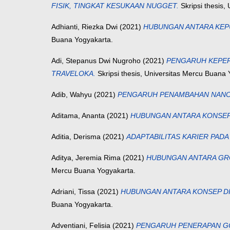
FISIK, TINGKAT KESUKAAN NUGGET.
Skripsi thesis,
Adhianti, Riezka Dwi
(2021)
HUBUNGAN ANTARA KEP
Buana Yogyakarta.
Adi, Stepanus Dwi Nugroho
(2021)
PENGARUH KEPER
TRAVELOKA.
Skripsi thesis, Universitas Mercu Buana 
Adib, Wahyu
(2021)
PENGARUH PENAMBAHAN NANOKA
Aditama, Ananta
(2021)
HUBUNGAN ANTARA KONSEP 
Aditia, Derisma
(2021)
ADAPTABILITAS KARIER PADA
Aditya, Jeremia Rima
(2021)
HUBUNGAN ANTARA GR
Mercu Buana Yogyakarta.
Adriani, Tissa
(2021)
HUBUNGAN ANTARA KONSEP DI
Buana Yogyakarta.
Adventiani, Felisia
(2021)
PENGARUH PENERAPAN GO