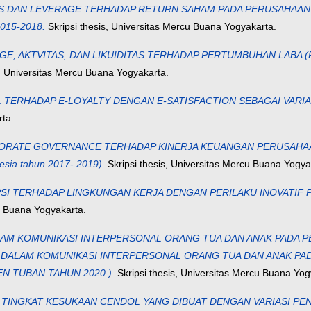
AS DAN LEVERAGE TERHADAP RETURN SAHAM PADA PERUSAHAA
015-2018.
Skripsi thesis, Universitas Mercu Buana Yogyakarta.
E, AKTVITAS, DAN LIKUIDITAS TERHADAP PERTUMBUHAN LABA
s, Universitas Mercu Buana Yogyakarta.
TERHADAP E-LOYALTY DENGAN E-SATISFACTION SEBAGAI VARI
rta.
TE GOVERNANCE TERHADAP KINERJA KEUANGAN PERUSAHAAN (Stud
esia tahun 2017- 2019).
Skripsi thesis, Universitas Mercu Buana Yogya
I TERHADAP LINGKUNGAN KERJA DENGAN PERILAKU INOVATIF P
u Buana Yogyakarta.
LAM KOMUNIKASI INTERPERSONAL ORANG TUA DAN ANAK PADA P
AR DALAM KOMUNIKASI INTERPERSONAL ORANG TUA DAN ANAK PA
N TUBAN TAHUN 2020 ).
Skripsi thesis, Universitas Mercu Buana Yog
DAN TINGKAT KESUKAAN CENDOL YANG DIBUAT DENGAN VARIASI PEN