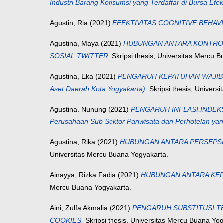
Industri Barang Konsumsi yang Terdaftar di Bursa Efe
Agustin, Ria
(2021)
EFEKTIVITAS COGNITIVE BEHA
Agustina, Maya
(2021)
HUBUNGAN ANTARA KONTROL
SOSIAL TWITTER.
Skripsi thesis, Universitas Mercu 
Agustina, Eka
(2021)
PENGARUH KEPATUHAN WAJIB P
Aset Daerah Kota Yogyakarta).
Skripsi thesis, Univers
Agustina, Nunung
(2021)
PENGARUH INFLASI,INDEK
Perusahaan Sub Sektor Pariwisata dan Perhotelan yan
Agustina, Rika
(2021)
HUBUNGAN ANTARA PERSEPSI
Universitas Mercu Buana Yogyakarta.
Ainayya, Rizka Fadia
(2021)
HUBUNGAN ANTARA KEP
Mercu Buana Yogyakarta.
Aini, Zulfa Akmalia
(2021)
PENGARUH SUBSTITUSI TEP
COOKIES.
Skripsi thesis, Universitas Mercu Buana Yog