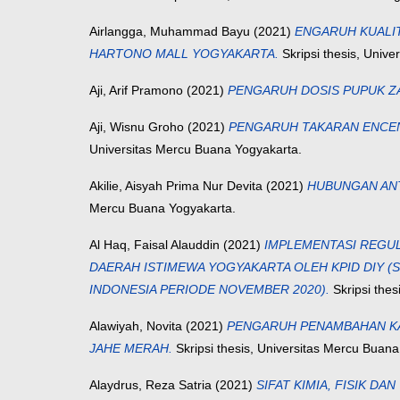
Airlangga, Muhammad Bayu
(2021)
ENGARUH KUALIT
HARTONO MALL YOGYAKARTA.
Skripsi thesis, Univ
Aji, Arif Pramono
(2021)
PENGARUH DOSIS PUPUK Z
Aji, Wisnu Groho
(2021)
PENGARUH TAKARAN ENCEN
Universitas Mercu Buana Yogyakarta.
Akilie, Aisyah Prima Nur Devita
(2021)
HUBUNGAN ANT
Mercu Buana Yogyakarta.
Al Haq, Faisal Alauddin
(2021)
IMPLEMENTASI REGULA
DAERAH ISTIMEWA YOGYAKARTA OLEH KPID DIY (S
INDONESIA PERIODE NOVEMBER 2020).
Skripsi thes
Alawiyah, Novita
(2021)
PENGARUH PENAMBAHAN KAR
JAHE MERAH.
Skripsi thesis, Universitas Mercu Buana
Alaydrus, Reza Satria
(2021)
SIFAT KIMIA, FISIK DA