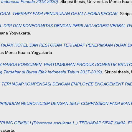
k Indonesia Periode 2018-2020).
Skripsi thesis, Universitas Mercu Bua
VIORAL THERAPY PADA PENURUNAN GEJALA FOBIA KECOAK.
Skrips
 DIRI DAN KONFORMITAS DENGAN PERILAKU AGRESI VERBAL PA
Buana Yogyakarta.
AJAK HOTEL DAN RESTORAN TERHADAP PENERIMAAN PAJAK DAERAH
itas Mercu Buana Yogyakarta.
S HARGA KONSUMEN, PERTUMBUHAN PRODUK DOMESTIK BRUTO TER
g Terdaftar di Bursa Efek Indonesia Tahun 2017-2019).
Skripsi thesis,
 TERHADAP KOMPENSASI DENGAN EMPLOYEE ENGAGEMENT PADA
RIBADIAN NEUROTICISM DENGAN SELF COMPASSION PADA MAN
UNG GEMBILI (Dioscorea esculenta L.) TERHADAP SIFAT KIMIA, 
yakarta.