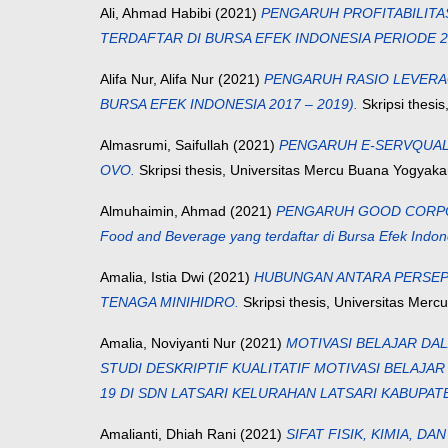
Ali, Ahmad Habibi
(2021)
PENGARUH PROFITABILIT
TERDAFTAR DI BURSA EFEK INDONESIA PERIODE 2
Alifa Nur, Alifa Nur
(2021)
PENGARUH RASIO LEVERAG
BURSA EFEK INDONESIA 2017 – 2019).
Skripsi thesi
Almasrumi, Saifullah
(2021)
PENGARUH E-SERVQUAL 
OVO.
Skripsi thesis, Universitas Mercu Buana Yogyaka
Almuhaimin, Ahmad
(2021)
PENGARUH GOOD CORPORA
Food and Beverage yang terdaftar di Bursa Efek Indon
Amalia, Istia Dwi
(2021)
HUBUNGAN ANTARA PERSEPS
TENAGA MINIHIDRO.
Skripsi thesis, Universitas Merc
Amalia, Noviyanti Nur
(2021)
MOTIVASI BELAJAR DA
STUDI DESKRIPTIF KUALITATIF MOTIVASI BELAJ
19 DI SDN LATSARI KELURAHAN LATSARI KABUPATE
Amalianti, Dhiah Rani
(2021)
SIFAT FISIK, KIMIA, 