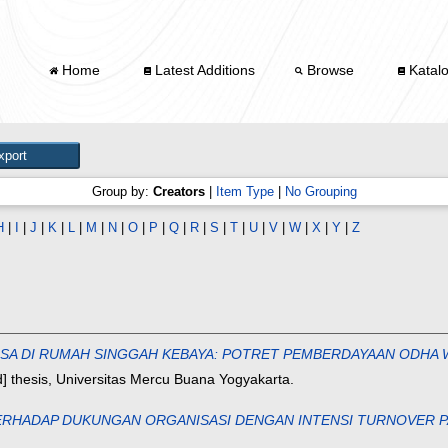
Home
Latest Additions
Browse
Katal
Group by:
Creators
|
Item Type
|
No Grouping
H
|
I
|
J
|
K
|
L
|
M
|
N
|
O
|
P
|
Q
|
R
|
S
|
T
|
U
|
V
|
W
|
X
|
Y
|
Z
A DI RUMAH SINGGAH KEBAYA: POTRET PEMBERDAYAAN ODHA W
ned] thesis, Universitas Mercu Buana Yogyakarta.
RHADAP DUKUNGAN ORGANISASI DENGAN INTENSI TURNOVER P