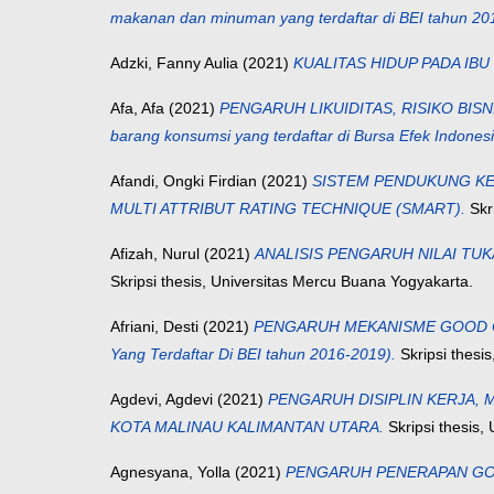
makanan dan minuman yang terdaftar di BEI tahun 2017
Adzki, Fanny Aulia
(2021)
KUALITAS HIDUP PADA IB
Afa, Afa
(2021)
PENGARUH LIKUIDITAS, RISIKO BISNI
barang konsumsi yang terdaftar di Bursa Efek Indones
Afandi, Ongki Firdian
(2021)
SISTEM PENDUKUNG K
MULTI ATTRIBUT RATING TECHNIQUE (SMART).
Skr
Afizah, Nurul
(2021)
ANALISIS PENGARUH NILAI TU
Skripsi thesis, Universitas Mercu Buana Yogyakarta.
Afriani, Desti
(2021)
PENGARUH MEKANISME GOOD CO
Yang Terdaftar Di BEI tahun 2016-2019).
Skripsi thesi
Agdevi, Agdevi
(2021)
PENGARUH DISIPLIN KERJA,
KOTA MALINAU KALIMANTAN UTARA.
Skripsi thesis,
Agnesyana, Yolla
(2021)
PENGARUH PENERAPAN GOOD