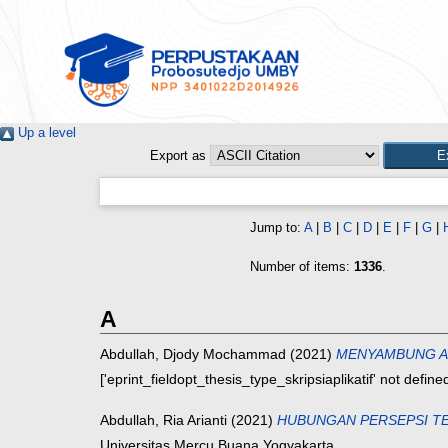
Up a level
Export as
Jump to:
A
|
B
|
C
|
D
|
E
|
F
|
G
|
Number of items:
1336
.
A
Abdullah, Djody Mochammad
(2021)
MENYAMBUNG AS
['eprint_fieldopt_thesis_type_skripsiaplikatif' not defi
Abdullah, Ria Arianti
(2021)
HUBUNGAN PERSEPSI TE
Universitas Mercu Buana Yogyakarta.